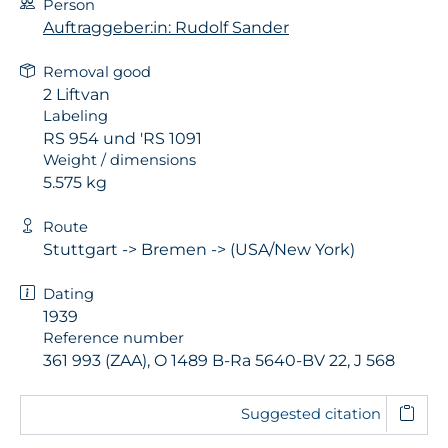
Person
Auftraggeber:in: Rudolf Sander
Removal good
2 Liftvan
Labeling
RS 954 und 'RS 1091
Weight / dimensions
5.575 kg
Route
Stuttgart -> Bremen -> (USA/New York)
Dating
1939
Reference number
361 993 (ZAA), O 1489 B-Ra 5640-BV 22, J 568
Suggested citation