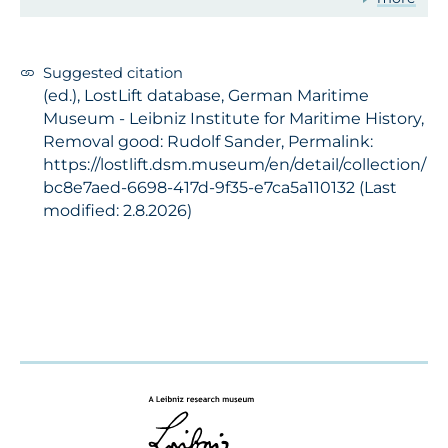
Suggested citation
(ed.), LostLift database, German Maritime
Museum - Leibniz Institute for Maritime History,
Removal good: Rudolf Sander, Permalink:
https://lostlift.dsm.museum/en/detail/collection/
bc8e7aed-6698-417d-9f35-e7ca5a110132 (Last
modified: 2.8.2026)