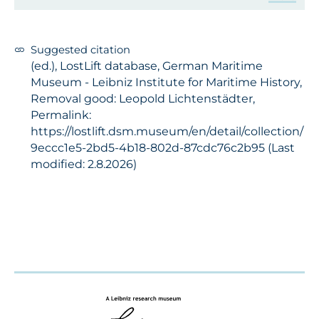
Suggested citation
(ed.), LostLift database, German Maritime
Museum - Leibniz Institute for Maritime History,
Removal good: Leopold Lichtenstädter,
Permalink:
https://lostlift.dsm.museum/en/detail/collection/
9eccc1e5-2bd5-4b18-802d-87cdc76c2b95 (Last
modified: 2.8.2026)