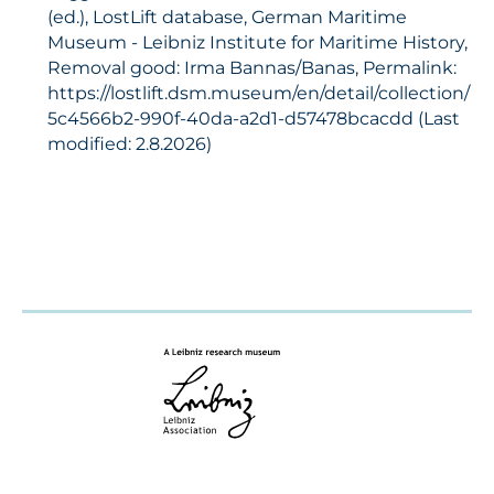
(ed.), LostLift database, German Maritime
Museum - Leibniz Institute for Maritime History,
Removal good: Irma Bannas/Banas, Permalink:
https://lostlift.dsm.museum/en/detail/collection/
5c4566b2-990f-40da-a2d1-d57478bcacdd (Last
modified: 2.8.2026)