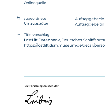
Onlinequelle
zugeordnete
Auftraggeber:i
Umzugsgüter
Auftraggeber:i
Zitiervorschlag
LostLift Datenbank, Deutsches Schifffahrts
https://lostlift.dsm.museum/de/detail/pers