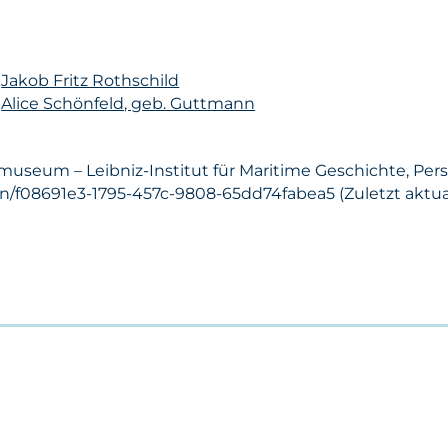
n
Jakob Fritz Rothschild
n
Alice Schönfeld, geb. Guttmann
museum – Leibniz-Institut für Maritime Geschichte, Perso
on/f08691e3-1795-457c-9808-65dd74fabea5 (Zuletzt aktuali