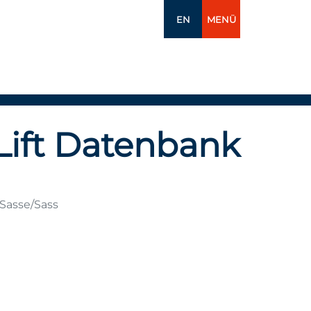
EN
MENÜ
Lift Datenbank
 Sasse/Sass