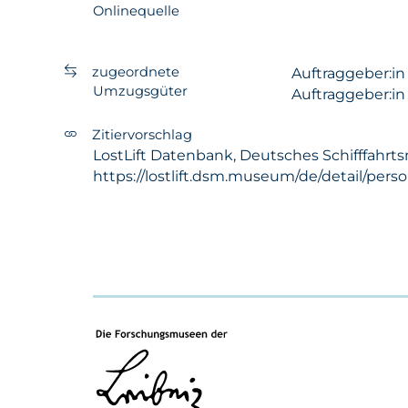
Onlinequelle
zugeordnete
Auftraggeber:i
Umzugsgüter
Auftraggeber:i
Zitiervorschlag
LostLift Datenbank, Deutsches Schifffahrt
https://lostlift.dsm.museum/de/detail/pers