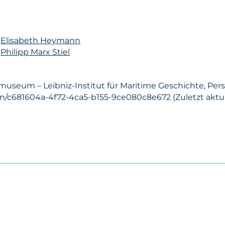
n
Elisabeth Heymann
n
Philipp Marx Stiel
smuseum – Leibniz-Institut für Maritime Geschichte, Per
on/c681604a-4f72-4ca5-b155-9ce080c8e672 (Zuletzt aktual