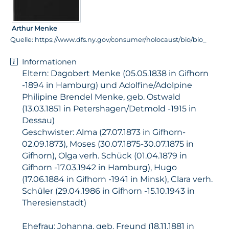
Arthur Menke
Quelle: https://www.dfs.ny.gov/consumer/holocaust/bio/bio_
Informationen
Eltern: Dagobert Menke (05.05.1838 in Gifhorn
-1894 in Hamburg) und Adolfine/Adolpine
Philipine Brendel Menke, geb. Ostwald
(13.03.1851 in Petershagen/Detmold -1915 in
Dessau)
Geschwister: Alma (27.07.1873 in Gifhorn-
02.09.1873), Moses (30.07.1875-30.07.1875 in
Gifhorn), Olga verh. Schück (01.04.1879 in
Gifhorn -17.03.1942 in Hamburg), Hugo
(17.06.1884 in Gifhorn -1941 in Minsk), Clara verh.
Schüler (29.04.1986 in Gifhorn -15.10.1943 in
Theresienstadt)
Ehefrau: Johanna, geb. Freund (18.11.1881 in