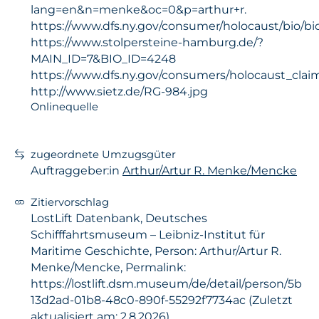
lang=en&n=menke&oc=0&p=arthur+r.
https://www.dfs.ny.gov/consumer/holocaust/bio/
https://www.stolpersteine-hamburg.de/?
MAIN_ID=7&BIO_ID=4248
https://www.dfs.ny.gov/consumers/holocaust_clai
http://www.sietz.de/RG-984.jpg
Onlinequelle
zugeordnete Umzugsgüter
Auftraggeber:in
Arthur/Artur R. Menke/Mencke
Zitiervorschlag
LostLift Datenbank, Deutsches
Schifffahrtsmuseum – Leibniz-Institut für
Maritime Geschichte, Person: Arthur/Artur R.
Menke/Mencke, Permalink:
https://lostlift.dsm.museum/de/detail/person/5b
13d2ad-01b8-48c0-890f-55292f7734ac (Zuletzt
aktualisiert am: 2.8.2026)