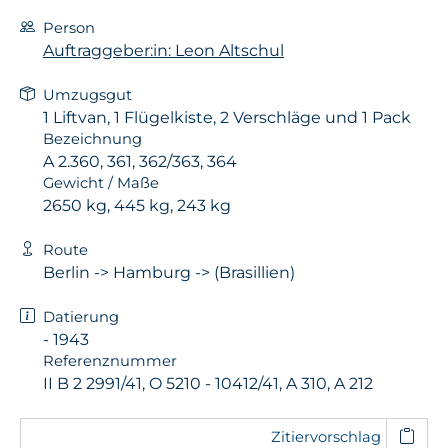
Person
Auftraggeber:in: Leon Altschul
Umzugsgut
1 Liftvan, 1 Flügelkiste, 2 Verschläge und 1 Pack
Bezeichnung
A 2.360, 361, 362/363, 364
Gewicht / Maße
2650 kg, 445 kg, 243 kg
Route
Berlin -> Hamburg -> (Brasillien)
Datierung
- 1943
Referenznummer
II B 2 2991/41, O 5210 - 10412/41, A 310, A 212
Zitiervorschlag