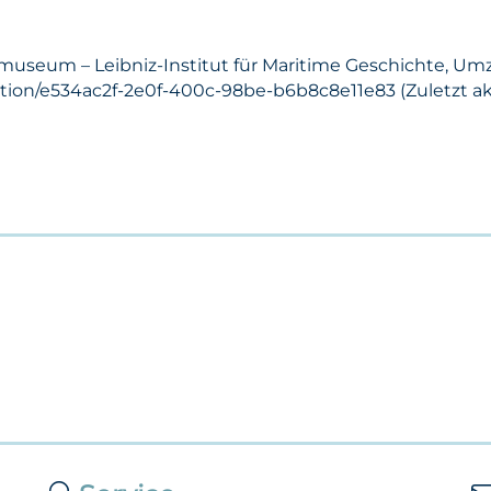
smuseum – Leibniz-Institut für Maritime Geschichte, Um
ction/e534ac2f-2e0f-400c-98be-b6b8c8e11e83 (Zuletzt akt