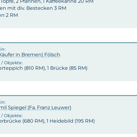
. Töpfe, 2 Pfannen, 1 Kaffeekanne 20 RM
ten mit div. Bestecken 3 RM
ten 2 RM
(Käufer in Bremen) Fölsch
erteppich (810 RM), 1 Brücke (85 RM)
mil Spiegel (Fa. Franz Leuwer)
erbrücke (680 RM), 1 Heidebild (195 RM)