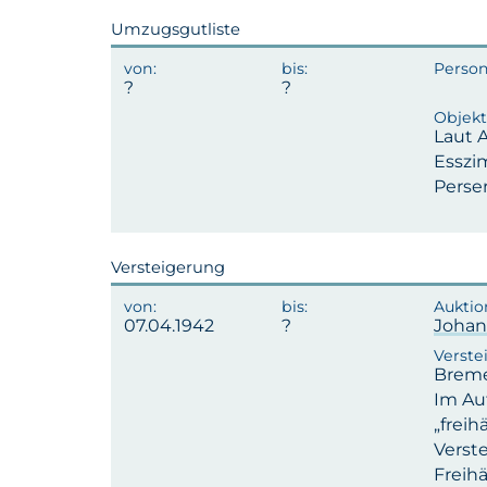
Umzugsgutliste
Laut A
Esszi
Perser
Versteigerung
07.04.1942
Johan
Breme
Im Au
„freih
Verste
Freih