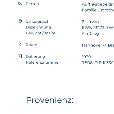
Person
Auftraggeber:in:
Familie: Doroth
Umzugsgut
2 Liftvan
Bezeichnung
FWN 1327/1, FW
Gewicht / Maße
4.410 kg
Route
Hannover -> Bre
Datierung
1939
Referenznummer
J 508, D R II 33/
Provenienz: