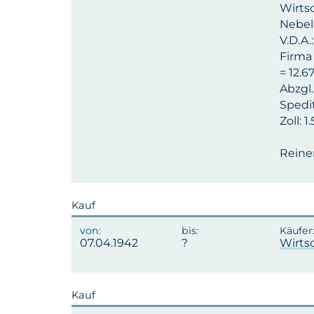
Wirts
Nebel-
V.D.A.
Firma
= 12.6
Abzgl
Spedi
Zoll: 
Reiner
Kauf
07.04.1942
Wirts
Kauf