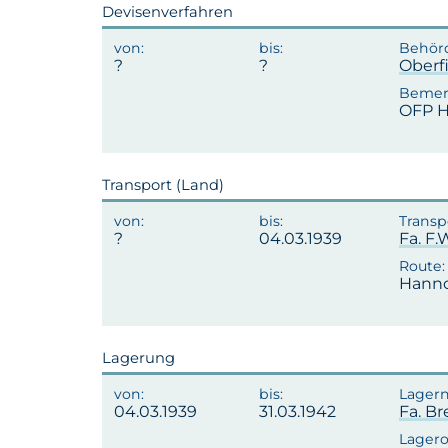
Devisenverfahren
Oberf
OFP H
Transport (Land)
04.03.1939
Fa. F.
Hanno
Lagerung
04.03.1939
31.03.1942
Fa. B