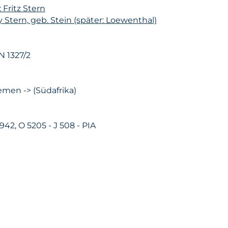
 Fritz Stern
y Stern, geb. Stein (später: Loewenthal)
N 1327/2
men -> (Südafrika)
1942, O 5205 - J 508 - PIA