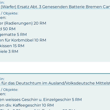
 (Warfer) Ersatz Abt. 3 Genesenden Batterie Bremen Ca
ten:
der (Radierungen) 20 RM
ld 50 RM
gematte 5 RM
sen für Korbmöbel 10 RM
akissen 15 RM
piele 3 RM
n für das Deutschtum im Ausland/Volksdeutsche Mittels
en:
en weisses Geschirr u. Einzelgeschirr 5 RM
en div. Kaffeegeschirr 10 RM