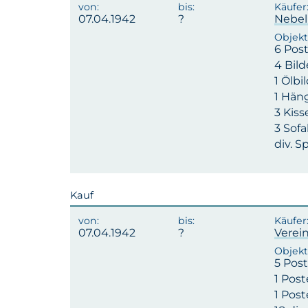
07.04.1942
Nebel
6 Pos
4 Bil
1 Ölbi
1 Hän
3 Kis
3 Sof
div. S
Kauf
07.04.1942
Verei
5 Post
1 Post
1 Post