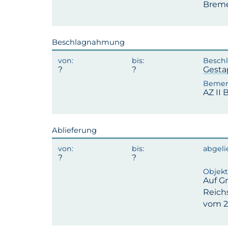
Breme
Beschlagnahmung
Gesta
AZ II B
Ablieferung
Auf G
Reich
vom 2