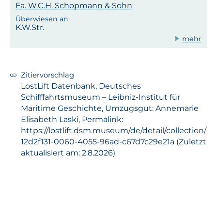
Fa. W.C.H. Schopmann & Sohn
K.W.Str.
mehr
Zitiervorschlag
LostLift Datenbank, Deutsches
Schifffahrtsmuseum – Leibniz-Institut für
Maritime Geschichte, Umzugsgut: Annemarie
Elisabeth Laski, Permalink:
https://lostlift.dsm.museum/de/detail/collection/
12d2f131-0060-4055-96ad-c67d7c29e21a (Zuletzt
aktualisiert am: 2.8.2026)