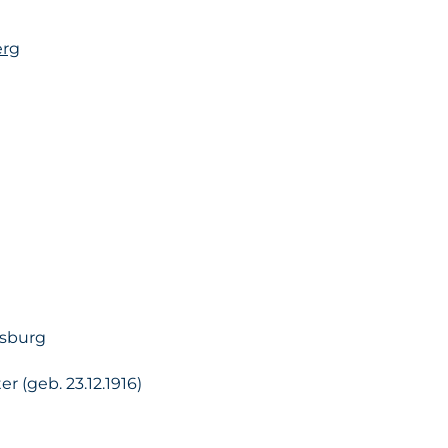
erg
esburg
r (geb. 23.12.1916)