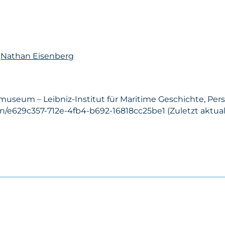
n
Nathan Eisenberg
museum – Leibniz-Institut für Maritime Geschichte, Per
n/e629c357-712e-4fb4-b692-16818cc25be1 (Zuletzt aktuali