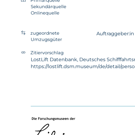
Primärquelle
Sekundärquelle
Onlinequelle
zugeordnete
Auftraggeber:i
Umzugsgüter
Zitiervorschlag
LostLift Datenbank, Deutsches Schifffahrts
https://lostlift.dsm.museum/de/detail/perso