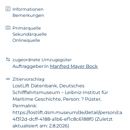
Informationen
Bemerkungen
Primärquelle
Sekundärquelle
Onlinequelle
zugeordnete Umzugsgüter
Auftraggeber:in
Manfred Mayer Bock
Zitiervorschlag
LostLift Datenbank, Deutsches
Schifffahrtsmuseum – Leibniz-Institut für
Maritime Geschichte, Person: ? Püster,
Permalink:
https://lostlift.dsm.museum/de/detail/person/ca
4f312d-dcff-4188-a1b6-ef1c8c6188f0 (Zuletzt
aktualisiert am: 2.8.2026)