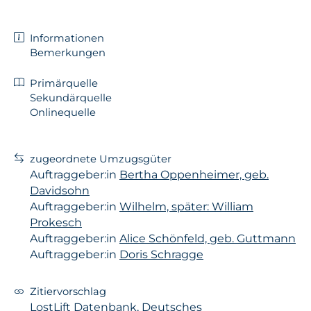
Informationen
Bemerkungen
Primärquelle
Sekundärquelle
Onlinequelle
zugeordnete Umzugsgüter
Auftraggeber:in
Bertha Oppenheimer, geb.
Davidsohn
Auftraggeber:in
Wilhelm, später: William
Prokesch
Auftraggeber:in
Alice Schönfeld, geb. Guttmann
Auftraggeber:in
Doris Schragge
Zitiervorschlag
LostLift Datenbank, Deutsches