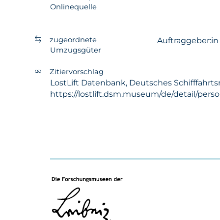
Onlinequelle
zugeordnete
Auftraggeber:i
Umzugsgüter
Zitiervorschlag
LostLift Datenbank, Deutsches Schifffahrts
https://lostlift.dsm.museum/de/detail/pers