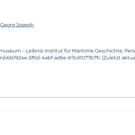
n
Georg Joseph
museum – Leibniz-Institut für Maritime Geschichte, Per
on/c6b1924e-5f0d-4abf-ad6e-b7cd1077b7fc (Zuletzt aktuali