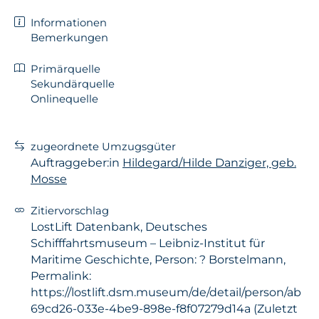
Informationen
Bemerkungen
Primärquelle
Sekundärquelle
Onlinequelle
zugeordnete Umzugsgüter
Auftraggeber:in
Hildegard/Hilde Danziger, geb.
Mosse
Zitiervorschlag
LostLift Datenbank, Deutsches
Schifffahrtsmuseum – Leibniz-Institut für
Maritime Geschichte, Person: ? Borstelmann,
Permalink:
https://lostlift.dsm.museum/de/detail/person/ab
69cd26-033e-4be9-898e-f8f07279d14a (Zuletzt