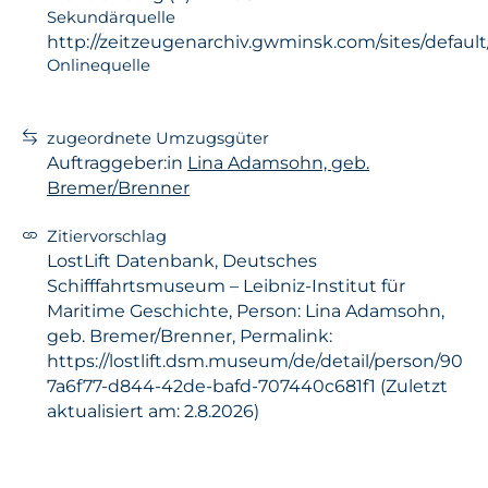
Sekundärquelle
http://zeitzeugenarchiv.gwminsk.com/sites/defaul
Onlinequelle
zugeordnete Umzugsgüter
Auftraggeber:in
Lina Adamsohn, geb.
Bremer/Brenner
Zitiervorschlag
LostLift Datenbank, Deutsches
Schifffahrtsmuseum – Leibniz-Institut für
Maritime Geschichte, Person: Lina Adamsohn,
geb. Bremer/Brenner, Permalink:
https://lostlift.dsm.museum/de/detail/person/90
7a6f77-d844-42de-bafd-707440c681f1 (Zuletzt
aktualisiert am: 2.8.2026)