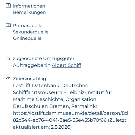
Informationen
Bemerkungen
Primärquelle
Sekundärquelle
Onlinequelle
zugeordnete Umzugsgüter
Auftraggeber:in
Albert Schiff
Zitiervorschlag
LostLift Datenbank, Deutsches
Schifffahrtsmuseum – Leibniz-Institut für
Maritime Geschichte, Organisation:
Berufsschulen Bremen, Permalink:
https://lostlift.dsm.museum/de/detail/person/8d
82c344-ec76-4041-8ae5-35e455b70f66 (Zuletzt
aktualisiert am: 2.8.2026)