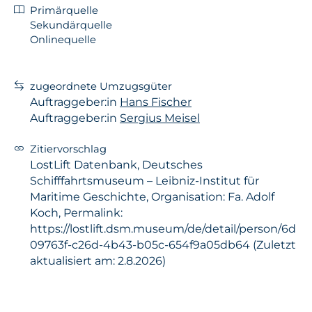
Primärquelle
Sekundärquelle
Onlinequelle
zugeordnete Umzugsgüter
Auftraggeber:in
Hans Fischer
Auftraggeber:in
Sergius Meisel
Zitiervorschlag
LostLift Datenbank, Deutsches
Schifffahrtsmuseum – Leibniz-Institut für
Maritime Geschichte, Organisation: Fa. Adolf
Koch, Permalink:
https://lostlift.dsm.museum/de/detail/person/6d
09763f-c26d-4b43-b05c-654f9a05db64 (Zuletzt
aktualisiert am: 2.8.2026)