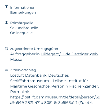
Informationen
Bemerkungen
Primärquelle
Sekundärquelle
Onlinequelle
zugeordnete Umzugsgüter
Auftraggeber:in
Hildegard/Hilde Danziger, geb.
Mosse
Zitiervorschlag
LostLift Datenbank, Deutsches
Schifffahrtsmuseum – Leibniz-Institut für
Maritime Geschichte, Person: ? Fischer-Zander,
Permalink:
https://lostlift.dsm.museum/de/detail/person/69
a9a549-2871-471c-8051-5c3e5f63e1f1 (Zuletzt