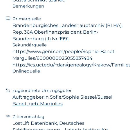
Bemerkungen
Primärquelle
Brandenburgisches Landeshauptarchiv (BLHA),
Rep. 36A Oberfinanzpräsident Berlin-
Brandenburg (II) Nr. 1991
Sekundärquelle
https://www.geni.com/people/Sophie-Banet-
Margulies/6000000025055837484
https://ics.uci.edu/~dan/genealogy/Krakow/Familie
Onlinequelle
zugeordnete Umzugsgüter
Auftraggeber:in
Sofie/Sophie Siessel/Sussel
Banet, geb. Margulies
Zitiervorschlag
LostLift Datenbank, Deutsches
Schifffahrtsmuseum – Leibniz-Institut für