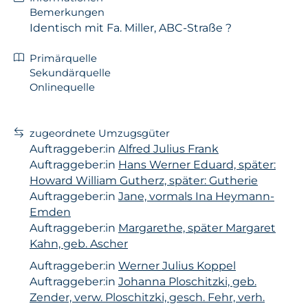
Bemerkungen
Identisch mit Fa. Miller, ABC-Straße ?
Primärquelle
Sekundärquelle
Onlinequelle
zugeordnete Umzugsgüter
Auftraggeber:in
Alfred Julius Frank
Auftraggeber:in
Hans Werner Eduard, später:
Howard William Gutherz, später: Gutherie
Auftraggeber:in
Jane, vormals Ina Heymann-
Emden
Auftraggeber:in
Margarethe, später Margaret
Kahn, geb. Ascher
Auftraggeber:in
Werner Julius Koppel
Auftraggeber:in
Johanna Ploschitzki, geb.
Zender, verw. Ploschitzki, gesch. Fehr, verh.