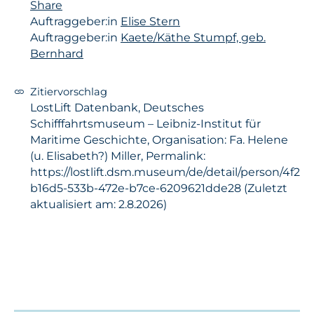
Share
Auftraggeber:in
Elise Stern
Auftraggeber:in
Kaete/Käthe Stumpf, geb.
Bernhard
Zitiervorschlag
LostLift Datenbank, Deutsches
Schifffahrtsmuseum – Leibniz-Institut für
Maritime Geschichte, Organisation: Fa. Helene
(u. Elisabeth?) Miller, Permalink:
https://lostlift.dsm.museum/de/detail/person/4f2
b16d5-533b-472e-b7ce-6209621dde28 (Zuletzt
aktualisiert am: 2.8.2026)