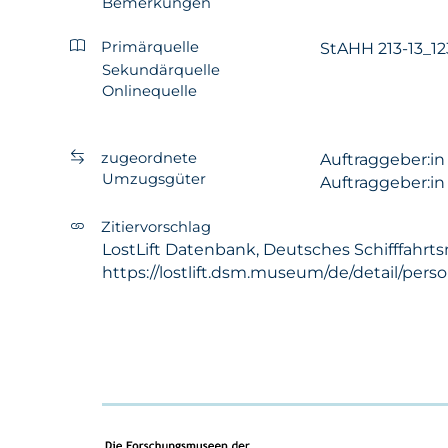
Bemerkungen
Primärquelle
StAHH 213-13_12
Sekundärquelle
Onlinequelle
zugeordnete
Auftraggeber:i
Umzugsgüter
Auftraggeber:i
Zitiervorschlag
LostLift Datenbank, Deutsches Schifffahrts
https://lostlift.dsm.museum/de/detail/pers