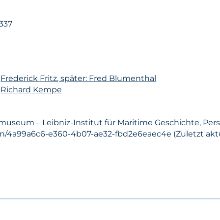
337
n
Frederick Fritz, später: Fred Blumenthal
n
Richard Kempe
museum – Leibniz-Institut für Maritime Geschichte, Per
on/4a99a6c6-e360-4b07-ae32-fbd2e6eaec4e (Zuletzt aktua