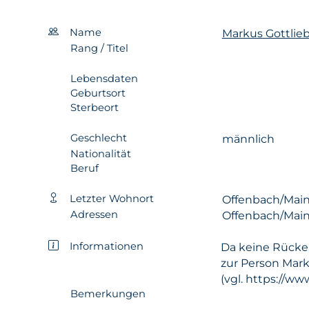
Name
Markus Gottlie
Rang / Titel
Lebensdaten
Geburtsort
Sterbeort
Geschlecht
männlich
Nationalität
Beruf
Letzter Wohnort
Offenbach/Mai
Adressen
Offenbach/Mai
Informationen
Da keine Rücke
zur Person Mark
(vgl. https://w
Bemerkungen