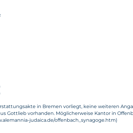
b
n
n
rstattungsakte in Bremen vorliegt, keine weiteren Ang
us Gottlieb vorhanden. Möglicherweise Kantor in Offen
ww.alemannia-judaica.de/offenbach_synagoge.htm)