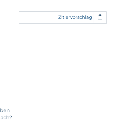
Zitiervorschlag
aben
bach?