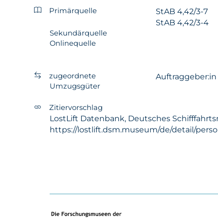
Primärquelle
StAB 4,42/3-7
StAB 4,42/3-4
Sekundärquelle
Onlinequelle
zugeordnete
Auftraggeber:i
Umzugsgüter
Zitiervorschlag
LostLift Datenbank, Deutsches Schifffahrts
https://lostlift.dsm.museum/de/detail/pers