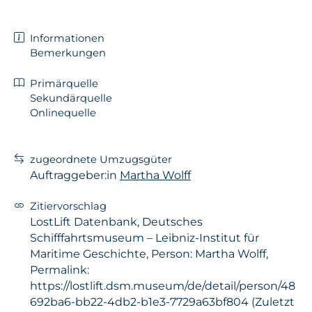
Informationen
Bemerkungen
Primärquelle
Sekundärquelle
Onlinequelle
zugeordnete Umzugsgüter
Auftraggeber:in
Martha Wolff
Zitiervorschlag
LostLift Datenbank, Deutsches
Schifffahrtsmuseum – Leibniz-Institut für
Maritime Geschichte, Person: Martha Wolff,
Permalink:
https://lostlift.dsm.museum/de/detail/person/48
692ba6-bb22-4db2-b1e3-7729a63bf804 (Zuletzt