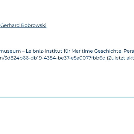
n
Gerhard Bobrowski
museum – Leibniz-Institut für Maritime Geschichte, Per
on/3d824b66-db19-4384-be37-e5a0077fbb6d (Zuletzt aktua