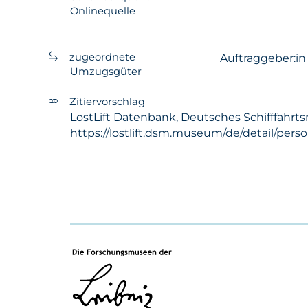
Onlinequelle
zugeordnete
Auftraggeber:i
Umzugsgüter
Zitiervorschlag
LostLift Datenbank, Deutsches Schifffahrts
https://lostlift.dsm.museum/de/detail/pers