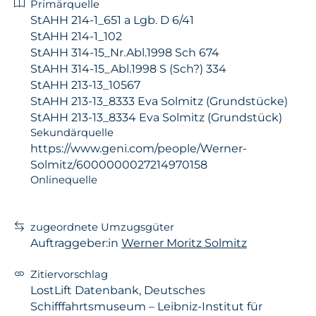
Primärquelle
StAHH 214-1_651 a Lgb. D 6/41
StAHH 214-1_102
StAHH 314-15_Nr.Abl.1998 Sch 674
StAHH 314-15_Abl.1998 S (Sch?) 334
StAHH 213-13_10567
StAHH 213-13_8333 Eva Solmitz (Grundstücke)
StAHH 213-13_8334 Eva Solmitz (Grundstück)
Sekundärquelle
https://www.geni.com/people/Werner-
Solmitz/6000000027214970158
Onlinequelle
zugeordnete Umzugsgüter
Auftraggeber:in
Werner Moritz Solmitz
Zitiervorschlag
LostLift Datenbank, Deutsches
Schifffahrtsmuseum – Leibniz-Institut für