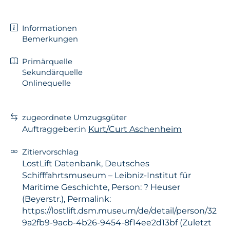
Informationen
Bemerkungen
Primärquelle
Sekundärquelle
Onlinequelle
zugeordnete Umzugsgüter
Auftraggeber:in
Kurt/Curt Aschenheim
Zitiervorschlag
LostLift Datenbank, Deutsches
Schifffahrtsmuseum – Leibniz-Institut für
Maritime Geschichte, Person: ? Heuser
(Beyerstr.), Permalink:
https://lostlift.dsm.museum/de/detail/person/32
9a2fb9-9acb-4b26-9454-8f14ee2d13bf (Zuletzt