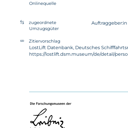
Onlinequelle
zugeordnete
Auftraggeber:i
Umzugsgüter
Zitiervorschlag
LostLift Datenbank, Deutsches Schifffahrts
https://lostlift.dsm.museum/de/detail/pers