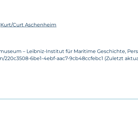
n
Kurt/Curt Aschenheim
museum – Leibniz-Institut für Maritime Geschichte, Pers
on/220c3508-6be1-4ebf-aac7-9cb48ccfebc1 (Zuletzt aktuali