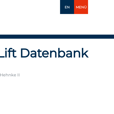
EN
MENÜ
Lift Datenbank
 Hehnke II