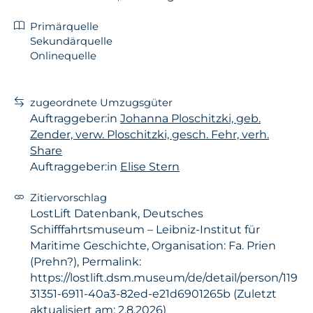
Primärquelle
Sekundärquelle
Onlinequelle
zugeordnete Umzugsgüter
Auftraggeber:in
Johanna Ploschitzki, geb.
Zender, verw. Ploschitzki, gesch. Fehr, verh.
Share
Auftraggeber:in
Elise Stern
Zitiervorschlag
LostLift Datenbank, Deutsches
Schifffahrtsmuseum – Leibniz-Institut für
Maritime Geschichte, Organisation: Fa. Prien
(Prehn?), Permalink:
https://lostlift.dsm.museum/de/detail/person/119
31351-6911-40a3-82ed-e21d6901265b (Zuletzt
aktualisiert am: 2.8.2026)