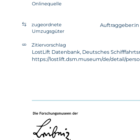
Onlinequelle
zugeordnete
Auftraggeber:i
Umzugsgüter
Zitiervorschlag
LostLift Datenbank, Deutsches Schifffahrts
https://lostlift.dsm.museum/de/detail/pers