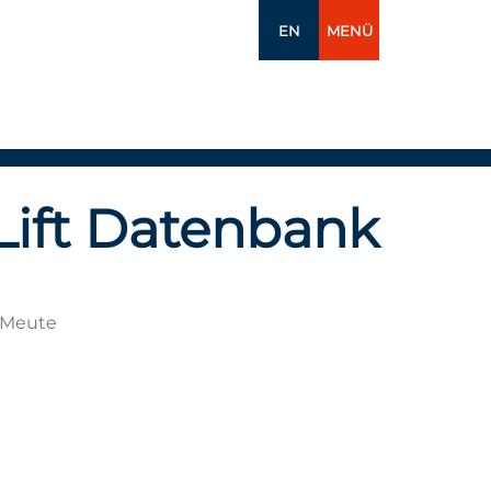
EN
MENÜ
Lift Datenbank
? Meute