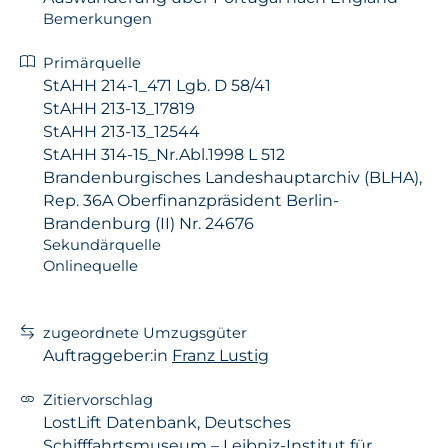
Bemerkungen
Primärquelle
StAHH 214-1_471 Lgb. D 58/41
StAHH 213-13_17819
StAHH 213-13_12544
StAHH 314-15_Nr.Abl.1998 L 512
Brandenburgisches Landeshauptarchiv (BLHA),
Rep. 36A Oberfinanzpräsident Berlin-
Brandenburg (II) Nr. 24676
Sekundärquelle
Onlinequelle
zugeordnete Umzugsgüter
Auftraggeber:in
Franz Lustig
Zitiervorschlag
LostLift Datenbank, Deutsches
Schifffahrtsmuseum – Leibniz-Institut für