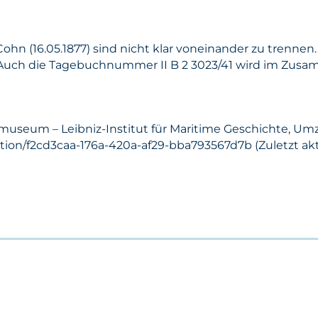
 Cohn (16.05.1877) sind nicht klar voneinander zu trenn
Auch die Tagebuchnummer II B 2 3023/41 wird im Zusa
smuseum – Leibniz-Institut für Maritime Geschichte, Um
ction/f2cd3caa-176a-420a-af29-bba793567d7b (Zuletzt aktu