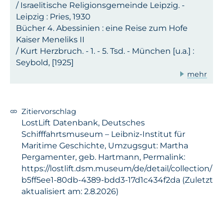
/ Israelitische Religionsgemeinde Leipzig. -
Leipzig : Pries, 1930
Bücher 4. Abessinien : eine Reise zum Hofe
Kaiser Meneliks II
/ Kurt Herzbruch. - 1. - 5. Tsd. - München [u.a.] :
Seybold, [1925]
mehr
Zitiervorschlag
LostLift Datenbank, Deutsches
Schifffahrtsmuseum – Leibniz-Institut für
Maritime Geschichte, Umzugsgut: Martha
Pergamenter, geb. Hartmann, Permalink:
https://lostlift.dsm.museum/de/detail/collection/
b5ff5ee1-80db-4389-bdd3-17d1c434f2da (Zuletzt
aktualisiert am: 2.8.2026)