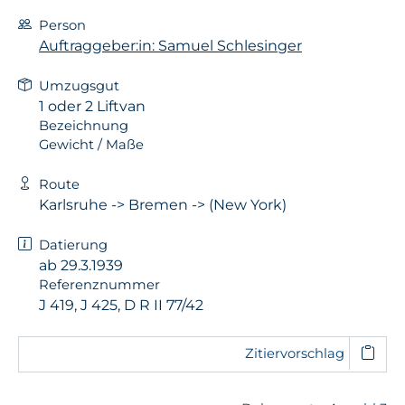
Person
Auftraggeber:in: Samuel Schlesinger
Umzugsgut
1 oder 2 Liftvan
Bezeichnung
Gewicht / Maße
Route
Karlsruhe -> Bremen -> (New York)
Datierung
ab 29.3.1939
Referenznummer
J 419, J 425, D R II 77/42
Zitiervorschlag