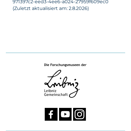
971397c2-eed3-4ee6-a024-27959f609ec0
(Zuletzt aktualisiert am: 2.8.2026)