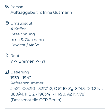
Person
Auftraggeber:in: Irma Gutmann
Umzugsgut
4 Koffer
Bezeichnung
Irma S. Gutmann
Gewicht / Maße
Route
? -> Bremen -> (?)
Datierung
1939 - 1942
Referenznummer
J 422, O 5210 - 3217/42, O 5210-Zg. 8243, D.R.2 Nr.
880/41, II B 2 - 1963/41 - III/90, AZ Nr. 781
(Devisenstelle OFP Berlin)