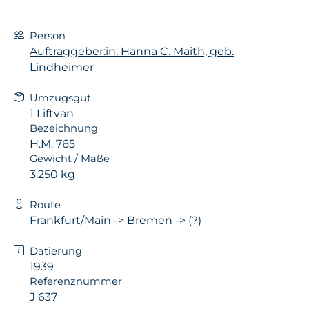
Person
Auftraggeber:in: Hanna C. Maith, geb.
Lindheimer
Umzugsgut
1 Liftvan
Bezeichnung
H.M. 765
Gewicht / Maße
3.250 kg
Route
Frankfurt/Main -> Bremen -> (?)
Datierung
1939
Referenznummer
J 637