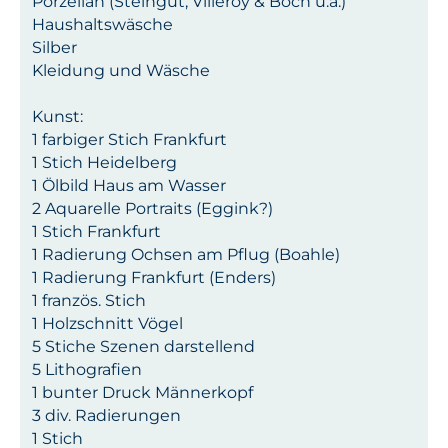
Porzellan (Steingut, Villeroy & Boch u.a.)
Haushaltswäsche
Silber
Kleidung und Wäsche
Kunst:
1 farbiger Stich Frankfurt
1 Stich Heidelberg
1 Ölbild Haus am Wasser
2 Aquarelle Portraits (Eggink?)
1 Stich Frankfurt
1 Radierung Ochsen am Pflug (Boahle)
1 Radierung Frankfurt (Enders)
1 französ. Stich
1 Holzschnitt Vögel
5 Stiche Szenen darstellend
5 Lithografien
1 bunter Druck Männerkopf
3 div. Radierungen
1 Stich