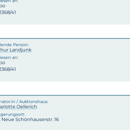
po
-2368/41
rthur Landjunk
po
-2368/41
arlotte Oellerich
, Neue Schönhauserstr. 16