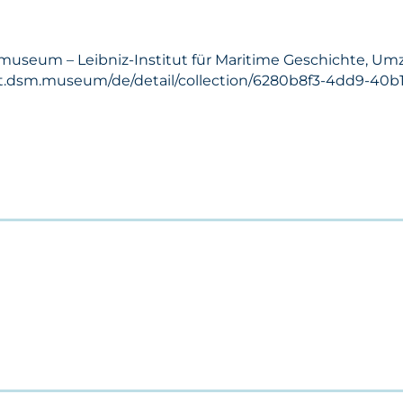
museum – Leibniz-Institut für Maritime Geschichte, Umzu
lift.dsm.museum/de/detail/collection/6280b8f3-4dd9-40b1-