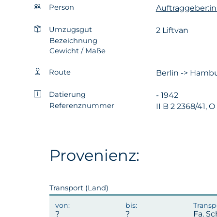
Person
Auftraggeber:in:
Umzugsgut
2 Liftvan
Bezeichnung
Gewicht / Maße
Route
Berlin -> Hambur
Datierung
- 1942
Referenznummer
II B 2 2368/41, O
Provenienz:
Transport (Land)
Fa. Sc