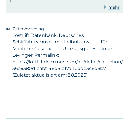
?
mehr
Zitiervorschlag
LostLift Datenbank, Deutsches
Schifffahrtsmuseum – Leibniz-Institut für
Maritime Geschichte, Umzugsgut: Emanuel
Levinger, Permalink:
https://lostlift.dsm.museum/de/detail/collection/
56a6580d-aabf-46d5-a17a-10ade5c6d5b7
(Zuletzt aktualisiert am: 2.8.2026)