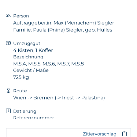
Person
Auftraggeber:in: Max (Menachem) Siegler
Familie: Paula (Pnina) Siegler, geb. Hulles
Umzugsgut
4 Kisten, 1 Koffer
Bezeichnung
M.S.4, M.S.5, M.S.6, M.S.7, M.S.8
Gewicht / Maße
725 kg
Route
Wien -> Bremen (->Triest -> Palästina)
Datierung
Referenznummer
Zitiervorschlag